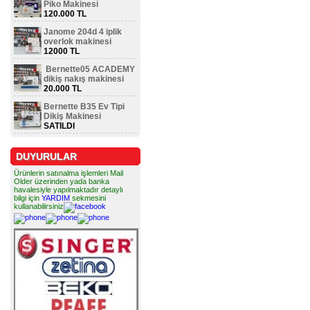
Piko Makinesi
120.000 TL
Janome 204d 4 iplik
overlok makinesi
12000 TL
Bernette05 ACADEMY
dikiş nakış makinesi
20.000 TL
Bernette B35 Ev Tipi
Dikiş Makinesi
SATILDI
DUYURULAR
Ürünlerin satınalma işlemleri Mail
Older üzerinden yada banka
havalesiyle yapılmaktadır detaylı
bilgi için
YARDIM
sekmesini
kullanabilirsiniz