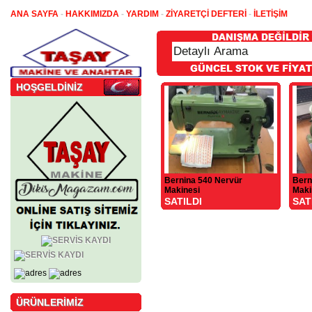
ANA SAYFA
-
HAKKIMIZDA
-
YARDIM
-
ZİYARETÇİ DEFTERİ
-
İLETİŞİM
HOŞGELDİNİZ
Bernina 540 Nervür
Bern
Makinesi
Maki
SATILDI
SAT
ÜRÜNLERİMİZ