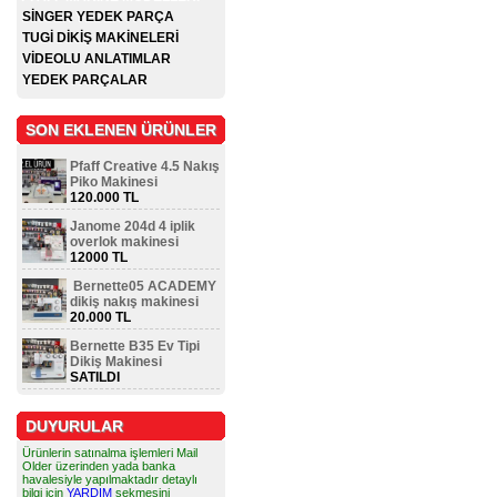
SİNGER YEDEK PARÇA
TUGİ DİKİŞ MAKİNELERİ
VİDEOLU ANLATIMLAR
YEDEK PARÇALAR
SON EKLENEN ÜRÜNLER
Pfaff Creative 4.5 Nakış
Piko Makinesi
120.000 TL
Janome 204d 4 iplik
overlok makinesi
12000 TL
Bernette05 ACADEMY
dikiş nakış makinesi
20.000 TL
Bernette B35 Ev Tipi
Dikiş Makinesi
SATILDI
DUYURULAR
Ürünlerin satınalma işlemleri Mail
Older üzerinden yada banka
havalesiyle yapılmaktadır detaylı
bilgi için
YARDIM
sekmesini