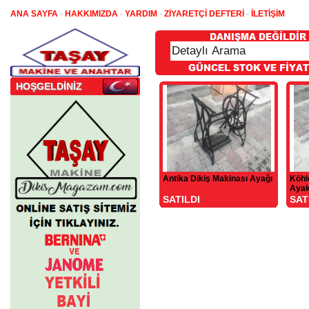
ANA SAYFA
-
HAKKIMIZDA
-
YARDIM
-
ZİYARETÇİ DEFTERİ
-
İLETİŞİM
HOŞGELDİNİZ
Antika Dikiş Makinası Ayağı
Köhl
Aya
SATILDI
SAT