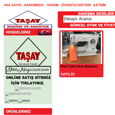
ANA SAYFA
-
HAKKIMIZDA
-
YARDIM
-
ZİYARETÇİ DEFTERİ
-
İLETİŞİM
HOŞGELDİNİZ
Pfaff 1222 Dikiş Makinesi
SATILDI
ÜRÜNLERİMİZ