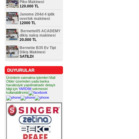
Piko Makinesi
120.000 TL
Janome 204d 4 iplik
overlok makinesi
12000 TL
Bernette05 ACADEMY
dikiş nakış makinesi
20.000 TL
Bernette B35 Ev Tipi
Dikiş Makinesi
SATILDI
DUYURULAR
Ürünlerin satınalma işlemleri Mail
Older üzerinden yada banka
havalesiyle yapılmaktadır detaylı
bilgi için
YARDIM
sekmesini
kullanabilirsiniz