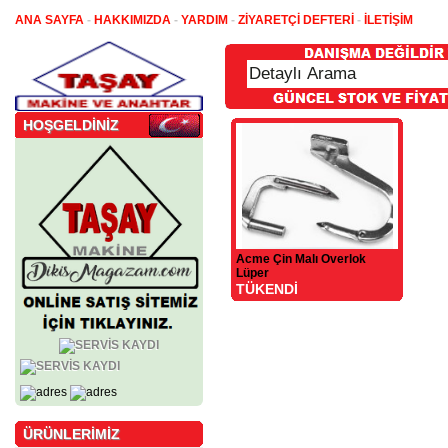
ANA SAYFA
-
HAKKIMIZDA
-
YARDIM
-
ZİYARETÇİ DEFTERİ
-
İLETİŞİM
HOŞGELDİNİZ
Acme Çin Malı Overlok
Lüper
TÜKENDİ
ÜRÜNLERİMİZ