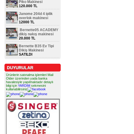
Piko Makinesi
120.000 TL
Janome 204d 4 iplik
overlok makinesi
12000 TL
Bernette05 ACADEMY
dikiş nakış makinesi
20.000 TL
Bernette B35 Ev Tipi
Dikiş Makinesi
SATILDI
DUYURULAR
Ürünlerin satınalma işlemleri Mail
Older üzerinden yada banka
havalesiyle yapılmaktadır detaylı
bilgi için
YARDIM
sekmesini
kullanabilirsiniz