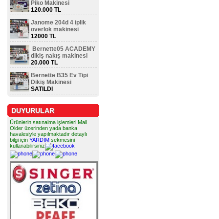
Piko Makinesi
120.000 TL
Janome 204d 4 iplik
overlok makinesi
12000 TL
Bernette05 ACADEMY
dikiş nakış makinesi
20.000 TL
Bernette B35 Ev Tipi
Dikiş Makinesi
SATILDI
DUYURULAR
Ürünlerin satınalma işlemleri Mail
Older üzerinden yada banka
havalesiyle yapılmaktadır detaylı
bilgi için
YARDIM
sekmesini
kullanabilirsiniz