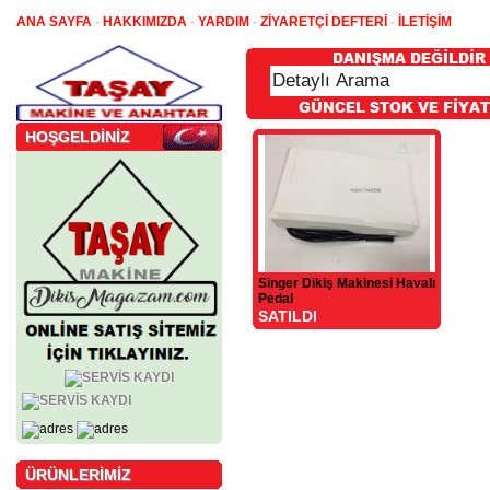
ANA SAYFA
-
HAKKIMIZDA
-
YARDIM
-
ZİYARETÇİ DEFTERİ
-
İLETİŞİM
HOŞGELDİNİZ
Singer Dikiş Makinesi Havalı
Pedal
SATILDI
ÜRÜNLERİMİZ