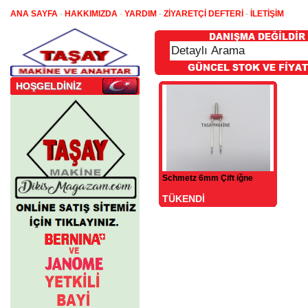
ANA SAYFA
-
HAKKIMIZDA
-
YARDIM
-
ZİYARETÇİ DEFTERİ
-
İLETİŞİM
HOŞGELDİNİZ
Schmetz 6mm Çift iğne
TÜKENDİ