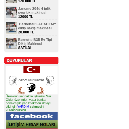
120.000 TL
Janome 204d 4 iplik
overlok makinesi
12000 TL
Bernette05 ACADEMY
dikiş nakış makinesi
20.000 TL
Bernette B35 Ev Tipi
Dikiş Makinesi
SATILDI
DUYURULAR
Ürünlerin satınalma işlemleri Mail
Older üzerinden yada banka
havalesiyle yapılmaktadır detaylı
bilgi için
YARDIM
sekmesini
kullanabilirsiniz