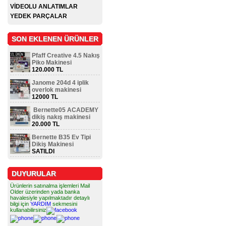
VİDEOLU ANLATIMLAR
YEDEK PARÇALAR
SON EKLENEN ÜRÜNLER
Pfaff Creative 4.5 Nakış
Piko Makinesi
120.000 TL
Janome 204d 4 iplik
overlok makinesi
12000 TL
Bernette05 ACADEMY
dikiş nakış makinesi
20.000 TL
Bernette B35 Ev Tipi
Dikiş Makinesi
SATILDI
DUYURULAR
Ürünlerin satınalma işlemleri Mail
Older üzerinden yada banka
havalesiyle yapılmaktadır detaylı
bilgi için
YARDIM
sekmesini
kullanabilirsiniz