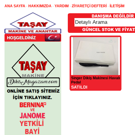
ANA SAYFA
-
HAKKIMIZDA
-
YARDIM
-
ZİYARETÇİ DEFTERİ
-
İLETİŞİM
HOŞGELDİNİZ
Singer Dikiş Makinesi Havalı
Pedal
SATILDI