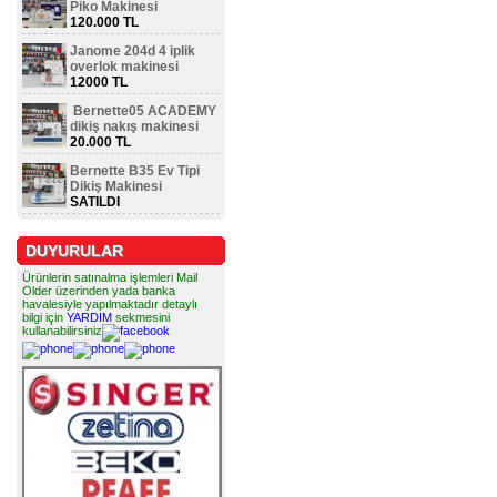
Piko Makinesi
120.000 TL
Janome 204d 4 iplik
overlok makinesi
12000 TL
Bernette05 ACADEMY
dikiş nakış makinesi
20.000 TL
Bernette B35 Ev Tipi
Dikiş Makinesi
SATILDI
DUYURULAR
Ürünlerin satınalma işlemleri Mail
Older üzerinden yada banka
havalesiyle yapılmaktadır detaylı
bilgi için
YARDIM
sekmesini
kullanabilirsiniz