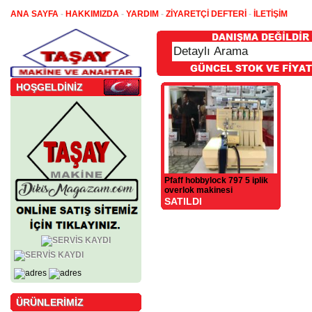
ANA SAYFA
-
HAKKIMIZDA
-
YARDIM
-
ZİYARETÇİ DEFTERİ
-
İLETİŞİM
HOŞGELDİNİZ
Pfaff hobbylock 797 5 iplik
overlok makinesi
SATILDI
ÜRÜNLERİMİZ