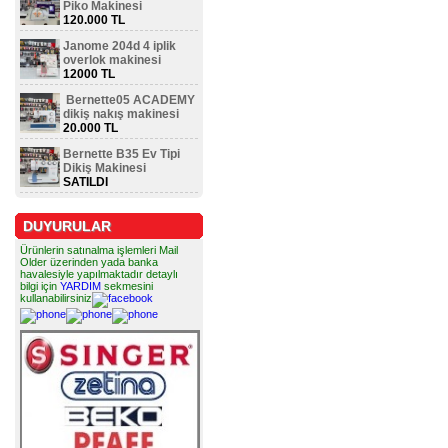
Piko Makinesi
120.000 TL
Janome 204d 4 iplik
overlok makinesi
12000 TL
Bernette05 ACADEMY
dikiş nakış makinesi
20.000 TL
Bernette B35 Ev Tipi
Dikiş Makinesi
SATILDI
DUYURULAR
Ürünlerin satınalma işlemleri Mail
Older üzerinden yada banka
havalesiyle yapılmaktadır detaylı
bilgi için
YARDIM
sekmesini
kullanabilirsiniz