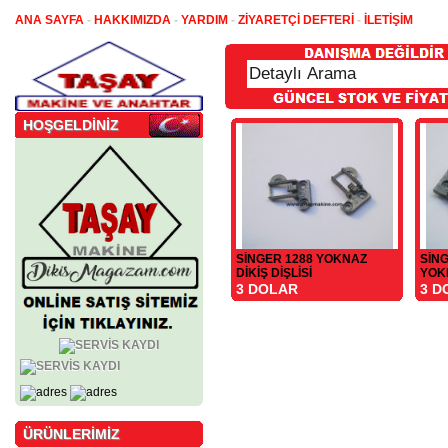
ANA SAYFA
-
HAKKIMIZDA
-
YARDIM
-
ZİYARETÇİ DEFTERİ
-
İLETİŞİM
HOŞGELDİNİZ
SİNGER 1288 YOKNAZ
SİN
DİKİŞ DİŞLİSİ
YOKN
3 DOLAR
3 D
ÜRÜNLERİMİZ