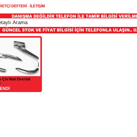
RETÇİ DEFTERİ
-
İLETİŞİM
 Çin Malı Overlok
r
ENDİ