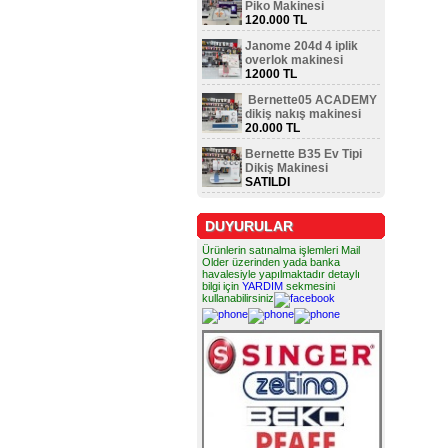
Piko Makinesi
120.000 TL
Janome 204d 4 iplik
overlok makinesi
12000 TL
Bernette05 ACADEMY
dikiş nakış makinesi
20.000 TL
Bernette B35 Ev Tipi
Dikiş Makinesi
SATILDI
DUYURULAR
Ürünlerin satınalma işlemleri Mail
Older üzerinden yada banka
havalesiyle yapılmaktadır detaylı
bilgi için
YARDIM
sekmesini
kullanabilirsiniz