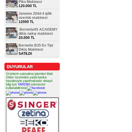
Piko Makinesi
120.000 TL
Janome 204d 4 iplik
overlok makinesi
12000 TL
Bernette05 ACADEMY
dikiş nakış makinesi
20.000 TL
Bernette B35 Ev Tipi
Dikiş Makinesi
SATILDI
DUYURULAR
Ürünlerin satınalma işlemleri Mail
Older üzerinden yada banka
havalesiyle yapılmaktadır detaylı
bilgi için
YARDIM
sekmesini
kullanabilirsiniz