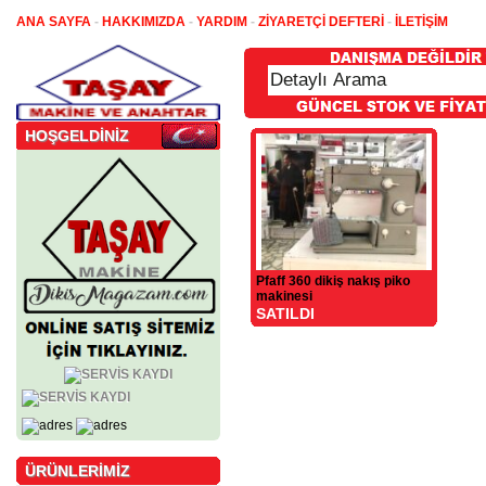
ANA SAYFA
-
HAKKIMIZDA
-
YARDIM
-
ZİYARETÇİ DEFTERİ
-
İLETİŞİM
HOŞGELDİNİZ
Pfaff 360 dikiş nakış piko
makinesi
SATILDI
ÜRÜNLERİMİZ