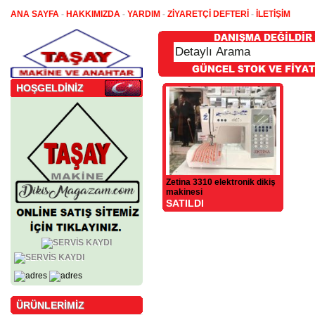
ANA SAYFA
-
HAKKIMIZDA
-
YARDIM
-
ZİYARETÇİ DEFTERİ
-
İLETİŞİM
HOŞGELDİNİZ
Zetina 3310 elektronik dikiş
makinesi
SATILDI
ÜRÜNLERİMİZ