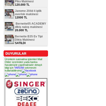
Piko Makinesi
120.000 TL
Janome 204d 4 iplik
overlok makinesi
12000 TL
Bernette05 ACADEMY
dikiş nakış makinesi
20.000 TL
Bernette B35 Ev Tipi
Dikiş Makinesi
SATILDI
DUYURULAR
Ürünlerin satınalma işlemleri Mail
Older üzerinden yada banka
havalesiyle yapılmaktadır detaylı
bilgi için
YARDIM
sekmesini
kullanabilirsiniz