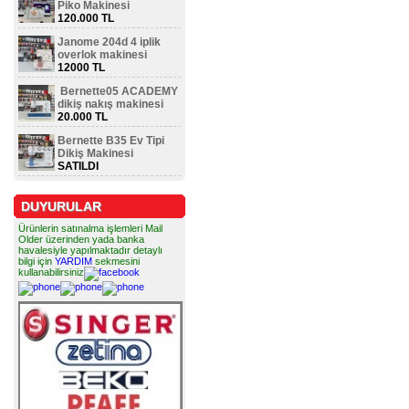
Piko Makinesi
120.000 TL
Janome 204d 4 iplik
overlok makinesi
12000 TL
Bernette05 ACADEMY
dikiş nakış makinesi
20.000 TL
Bernette B35 Ev Tipi
Dikiş Makinesi
SATILDI
DUYURULAR
Ürünlerin satınalma işlemleri Mail
Older üzerinden yada banka
havalesiyle yapılmaktadır detaylı
bilgi için
YARDIM
sekmesini
kullanabilirsiniz