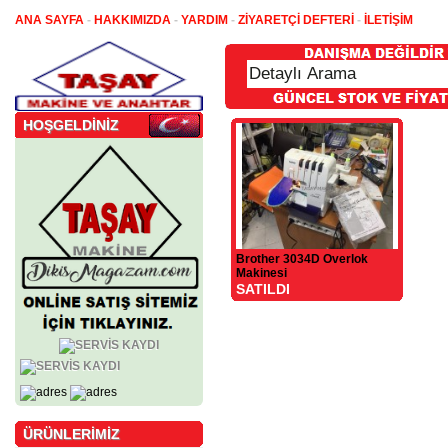
ANA SAYFA
-
HAKKIMIZDA
-
YARDIM
-
ZİYARETÇİ DEFTERİ
-
İLETİŞİM
HOŞGELDİNİZ
Brother 3034D Overlok
Makinesi
SATILDI
ÜRÜNLERİMİZ