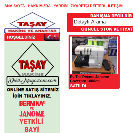
ANA SAYFA
-
HAKKIMIZDA
-
YARDIM
-
ZİYARETÇİ DEFTERİ
-
İLETİŞİM
HOŞGELDİNİZ
Ev Tipi Reçme Janome
Coverpro 1000cp
SATILDI