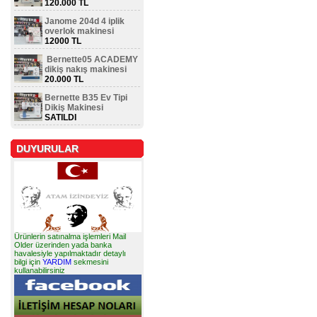
120.000 TL
Janome 204d 4 iplik
overlok makinesi
12000 TL
Bernette05 ACADEMY
dikiş nakış makinesi
20.000 TL
Bernette B35 Ev Tipi
Dikiş Makinesi
SATILDI
DUYURULAR
Ürünlerin satınalma işlemleri Mail
Older üzerinden yada banka
havalesiyle yapılmaktadır detaylı
bilgi için
YARDIM
sekmesini
kullanabilirsiniz