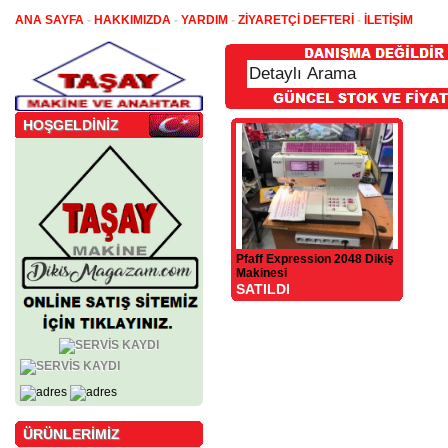
ANA SAYFA
-
HAKKIMIZDA
-
YARDIM
-
ZİYARETÇİ DEFTERİ
-
İLETİŞİM
HOŞGELDİNİZ
Pfaff Expression 2048 Dikiş
Makinesi
SATILDI
ÜRÜNLERİMİZ