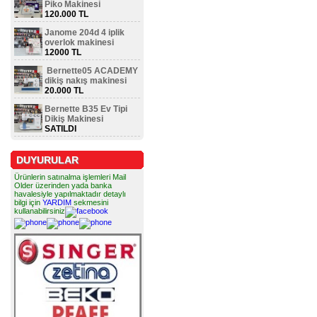
Piko Makinesi
120.000 TL
Janome 204d 4 iplik
overlok makinesi
12000 TL
Bernette05 ACADEMY
dikiş nakış makinesi
20.000 TL
Bernette B35 Ev Tipi
Dikiş Makinesi
SATILDI
DUYURULAR
Ürünlerin satınalma işlemleri Mail
Older üzerinden yada banka
havalesiyle yapılmaktadır detaylı
bilgi için
YARDIM
sekmesini
kullanabilirsiniz