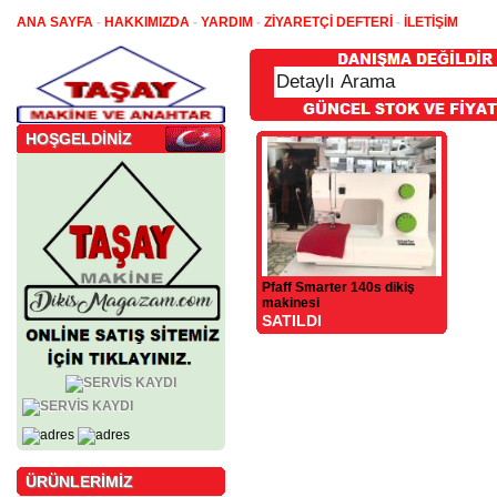
ANA SAYFA
-
HAKKIMIZDA
-
YARDIM
-
ZİYARETÇİ DEFTERİ
-
İLETİŞİM
HOŞGELDİNİZ
Pfaff Smarter 140s dikiş
makinesi
SATILDI
ÜRÜNLERİMİZ