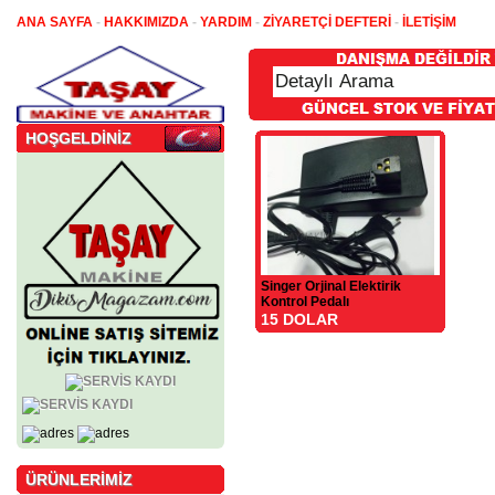
ANA SAYFA
-
HAKKIMIZDA
-
YARDIM
-
ZİYARETÇİ DEFTERİ
-
İLETİŞİM
HOŞGELDİNİZ
Singer Orjinal Elektirik
Kontrol Pedalı
15 DOLAR
ÜRÜNLERİMİZ