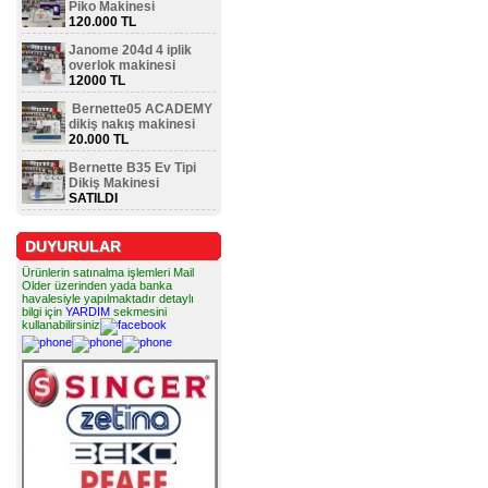
Piko Makinesi
120.000 TL
Janome 204d 4 iplik
overlok makinesi
12000 TL
Bernette05 ACADEMY
dikiş nakış makinesi
20.000 TL
Bernette B35 Ev Tipi
Dikiş Makinesi
SATILDI
DUYURULAR
Ürünlerin satınalma işlemleri Mail
Older üzerinden yada banka
havalesiyle yapılmaktadır detaylı
bilgi için
YARDIM
sekmesini
kullanabilirsiniz