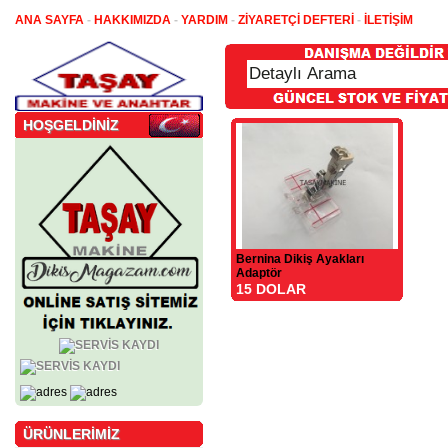
ANA SAYFA
-
HAKKIMIZDA
-
YARDIM
-
ZİYARETÇİ DEFTERİ
-
İLETİŞİM
HOŞGELDİNİZ
Bernina Dikiş Ayakları
Adaptör
15 DOLAR
ÜRÜNLERİMİZ