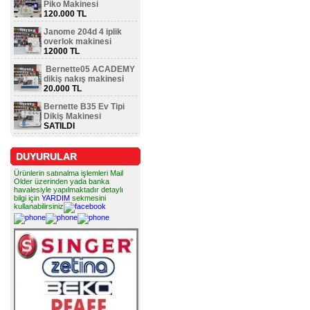
Piko Makinesi
120.000 TL
Janome 204d 4 iplik
overlok makinesi
12000 TL
Bernette05 ACADEMY
dikiş nakış makinesi
20.000 TL
Bernette B35 Ev Tipi
Dikiş Makinesi
SATILDI
DUYURULAR
Ürünlerin satınalma işlemleri Mail
Older üzerinden yada banka
havalesiyle yapılmaktadır detaylı
bilgi için
YARDIM
sekmesini
kullanabilirsiniz