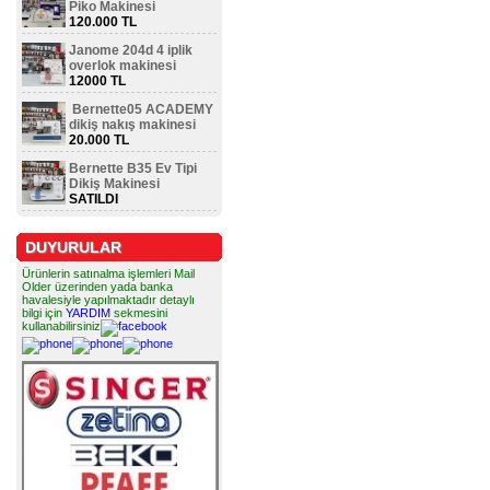
Piko Makinesi
120.000 TL
Janome 204d 4 iplik
overlok makinesi
12000 TL
Bernette05 ACADEMY
dikiş nakış makinesi
20.000 TL
Bernette B35 Ev Tipi
Dikiş Makinesi
SATILDI
DUYURULAR
Ürünlerin satınalma işlemleri Mail
Older üzerinden yada banka
havalesiyle yapılmaktadır detaylı
bilgi için
YARDIM
sekmesini
kullanabilirsiniz