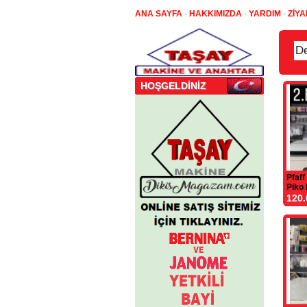
ANA SAYFA
-
HAKKIMIZDA
-
YARDIM
-
ZİYA
HOŞGELDİNİZ
Pfaff
Piko
120.