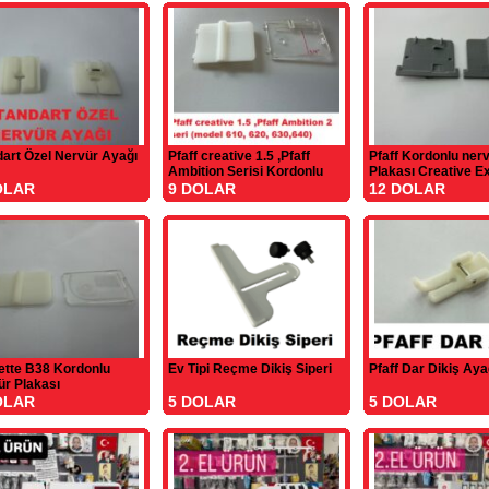
art Özel Nervür Ayağı
Pfaff creative 1.5 ,Pfaff
Pfaff Kordonlu ner
Ambition Serisi Kordonlu
Plakası Creative E
Plaka
OLAR
9 DOLAR
12 DOLAR
ette B38 Kordonlu
Ev Tipi Reçme Dikiş Siperi
Pfaff Dar Dikiş Aya
ür Plakası
OLAR
5 DOLAR
5 DOLAR