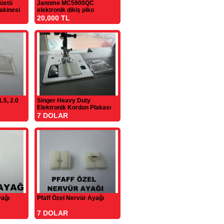
üstü
Janome MC5900QC
akinesi
elektronik dikiş piko
makinesi
20,000 TL
1.5, 2.0
Singer Heavy Duty
Elektronik Kordon Plakası
7 DOLAR
yağı
Pfaff Özel Nervür Ayağı
7 DOLAR