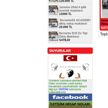
120.000 TL
Janome 204d 4 iplik
overlok makinesi
12000 TL
Bernette05 ACADEMY
Jano
dikiş nakış makinesi
Dikiş
20.000 TL
SATI
Bernette B35 Ev Tipi
Topl
Dikiş Makinesi
SATILDI
DUYURULAR
Ürünlerin satınalma işlemleri Mail
Older üzerinden yada banka
havalesiyle yapılmaktadır detaylı
bilgi için
YARDIM
sekmesini
kullanabilirsiniz