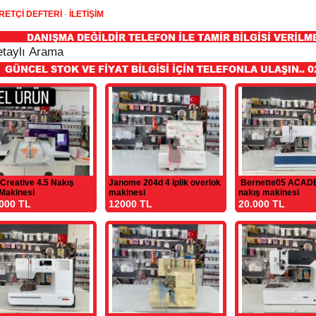
RETÇİ DEFTERİ
-
İLETİŞİM
 Creative 4.5 Nakış
Janome 204d 4 iplik overlok
Bernette05 ACADE
 Makinesi
makinesi
nakış makinesi
000 TL
12000 TL
20.000 TL