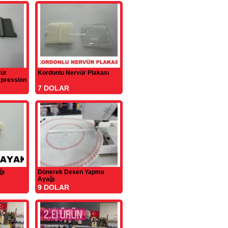
vür
Kordonlu Nervür Plakası
xpression
7 DOLAR
ğı
Dönerek Desen Yapma
Ayağı
9 DOLAR