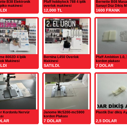
tte B38 Elektronik
Pfaff hobbylock 788 4 iplik
Bernette B08 Masa
 piko makinesi
overlok makinesi
Sanayi Düz Dikiş M
ILDI
12,000 TL
1600 FRANK
me 8002D 4 İplik
Bernina L450 Overlok
Pfaff Ambition 1.0, 
lok Makinesi
Makinesi
kordon plakası
ILDI
SATILDI.
7 DOLAR
er Kordonlu Nervür
Janome Mc5200-mc5900
Plastik Dar dikiş A
sı
kordon Plakası
OLAR
7 DOLAR
2,5 DOLAR