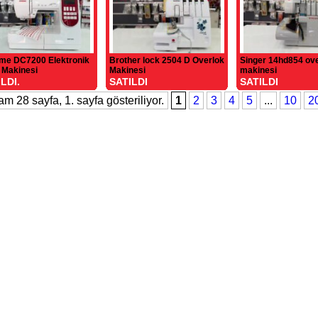
me DC7200 Elektronik
Brother lock 2504 D Overlok
Singer 14hd854 ov
 Makinesi
Makinesi
makinesi
LDI.
SATILDI
SATILDI
am 28 sayfa, 1. sayfa gösteriliyor.
1
2
3
4
5
...
10
2