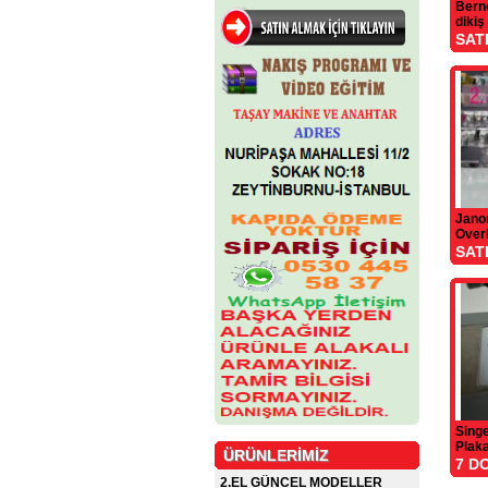
Berne
dikiş
SAT
Jano
Over
SAT
Sing
Plaka
ÜRÜNLERİMİZ
7 D
2.EL GÜNCEL MODELLER