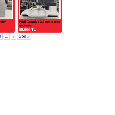
erlok
Pfaff Creative 3.0 nakış piko
makinesi
85.000 TL
0
...
»
Son »