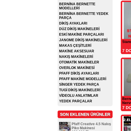
BERNİNA BERNETTE
MODELLERİ
BERNİNA BERNETTE YEDEK
PARÇA
DİKİŞ AYAKLARI
DÜZ DİKİŞ MAKİNELERİ
ESKİ MAKİNE PARÇALARI
JANOME DİKİŞ MAKİNELERİ
Stand
MAKAS ÇEŞİTLERİ
7 D
MAKİNE AKSESUAR
NAKIŞ MAKİNELERİ
OTOMATİK MAKİNELER
OVERLOK MAKİNESİ
PFAFF DİKİŞ AYAKLARI
PFAFF MAKİNE MODELLERİ
SİNGER YEDEK PARÇA
TUGİ DİKİŞ MAKİNELERİ
VİDEOLU ANLATIMLAR
Bern
YEDEK PARÇALAR
Nerv
7 D
SON EKLENEN ÜRÜNLER
Pfaff Creative 4.5 Nakış
Piko Makinesi