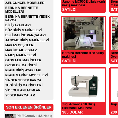
Janome MC500E bilgisayarlı
Bern
2.EL GÜNCEL MODELLER
nakış makinesi
maki
BERNİNA BERNETTE
SATILDI
SAT
MODELLERİ
BERNİNA BERNETTE YEDEK
PARÇA
DİKİŞ AYAKLARI
DÜZ DİKİŞ MAKİNELERİ
ESKİ MAKİNE PARÇALARI
JANOME DİKİŞ MAKİNELERİ
MAKAS ÇEŞİTLERİ
MAKİNE AKSESUAR
Bernina Bernette B70 nakış
Berne
NAKIŞ MAKİNELERİ
makinesi
Over
OTOMATİK MAKİNELER
SATILDI
SAT
OVERLOK MAKİNESİ
PFAFF DİKİŞ AYAKLARI
PFAFF MAKİNE MODELLERİ
SİNGER YEDEK PARÇA
TUGİ DİKİŞ MAKİNELERİ
VİDEOLU ANLATIMLAR
YEDEK PARÇALAR
Tugi Advance 10 Dikiş
Tugi
SON EKLENEN ÜRÜNLER
Elektronik Makinesi
385 DOLAR
230
Pfaff Creative 4.5 Nakış