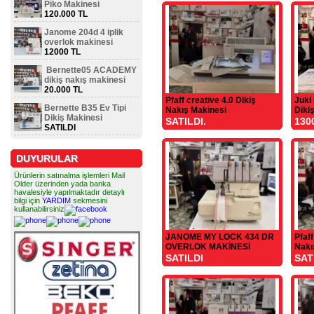
Piko Makinesi
120.000 TL
Janome 204d 4 iplik
overlok makinesi
12000 TL
Bernette05 ACADEMY
dikiş nakış makinesi
20.000 TL
Pfaff creative 4.0 Dikiş
Juki
Bernette B35 Ev Tipi
Nakış Makinesi
Diki
Dikiş Makinesi
SATILDI.
130
SATILDI
DUYURULAR
Ürünlerin satınalma işlemleri Mail
Older üzerinden yada banka
havalesiyle yapılmaktadır detaylı
bilgi için
YARDIM
sekmesini
kullanabilirsiniz
JANOME MY LOCK 434 DR
Pfaff
OVERLOK MAKİNESİ
Nakıs
SATILDI
SAT